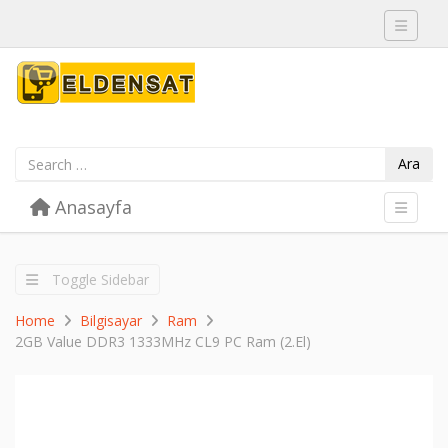
Toggle 
Ara
Skip to content
Anasayfa
Menu
Toggle 
Toggle Sidebar
Home
Bilgisayar
Ram
2GB Value DDR3 1333MHz CL9 PC Ram (2.El)