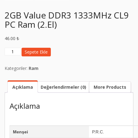
2GB Value DDR3 1333MHz CL9
PC Ram (2.El)
46.00
₺
2GB
Sepete Ekle
Value
DDR3
Kategoriler:
Ram
1333MHz
CL9
PC
Açıklama
Değerlendirmeler (0)
More Products
Ram
(2.El)
adet
Açıklama
Menşei
P.R.C.