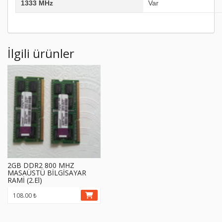
1333 MHz
Var
İlgili ürünler
2GB DDR2 800 MHZ
MASAÜSTÜ BİLGİSAYAR
RAMİ (2.El)
108.00
₺