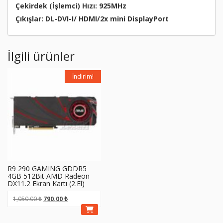
Çekirdek (İşlemci) Hızı: 925MHz
Çıkışlar: DL-DVI-I/ HDMI/2x mini DisplayPort
İlgili ürünler
İndirim!
R9 290 GAMING GDDR5
4GB 512Bit AMD Radeon
DX11.2 Ekran Kartı (2.El)
Orijinal
Şu
1,050.00
₺
790.00
₺
fiyat:
andaki
1,050.00 ₺.
fiyat: