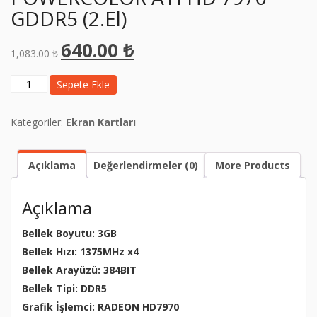
GDDR5 (2.El)
640.00
₺
Orijinal
Şu
1,083.00
₺
fiyat:
andaki
1,083.00 ₺.
fiyat:
POWERCOLOR
Sepete Ekle
640.00 ₺.
VGA
3GB
Kategoriler:
Ekran Kartları
POWERCOLOR
ATI
HD
Açıklama
Değerlendirmeler (0)
More Products
7970
GDDR5
(2.El)
Açıklama
adet
Bellek Boyutu: 3GB
Bellek Hızı: 1375MHz x4
Bellek Arayüzü: 384BIT
Bellek Tipi: DDR5
Grafik İşlemci: RADEON HD7970