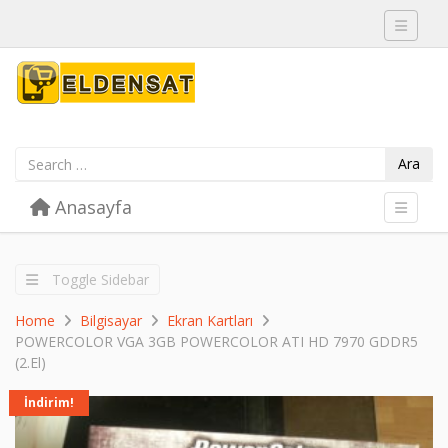
Toggle 
Ara
Skip to content
Anasayfa
Menu
Toggle 
Toggle Sidebar
Home
Bilgisayar
Ekran Kartları
POWERCOLOR VGA 3GB POWERCOLOR ATI HD 7970 GDDR5
(2.El)
İndirim!